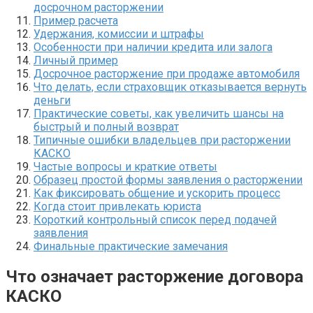
досрочном расторжении
Пример расчета
Удержания, комиссии и штрафы
Особенности при наличии кредита или залога
Личный пример
Досрочное расторжение при продаже автомобиля
Что делать, если страховщик отказывается вернуть
деньги
Практические советы, как увеличить шансы на
быстрый и полный возврат
Типичные ошибки владельцев при расторжении
КАСКО
Частые вопросы и краткие ответы
Образец простой формы заявления о расторжении
Как фиксировать общение и ускорить процесс
Когда стоит привлекать юриста
Короткий контрольный список перед подачей
заявления
Финальные практические замечания
Что означает расторжение договора
КАСКО