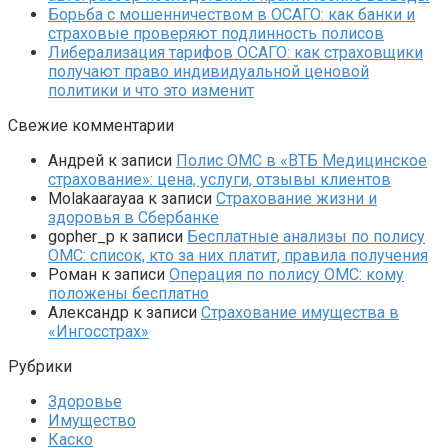
Борьба с мошенничеством в ОСАГО: как банки и
страховые проверяют подлинность полисов
Либерализация тарифов ОСАГО: как страховщики
получают право индивидуальной ценовой
политики и что это изменит
Свежие комментарии
Андрей
к записи
Полис ОМС в «ВТБ Медицинское
страхование»: цена, услуги, отзывы клиентов
Molakaarayaa
к записи
Страхование жизни и
здоровья в Сбербанке
gopher_p
к записи
Бесплатные анализы по полису
ОМС: список, кто за них платит, правила получения
Роман
к записи
Операция по полису ОМС: кому
положены бесплатно
Александр
к записи
Страхование имущества в
«Ингосстрах»
Рубрики
Здоровье
Имущество
Каско