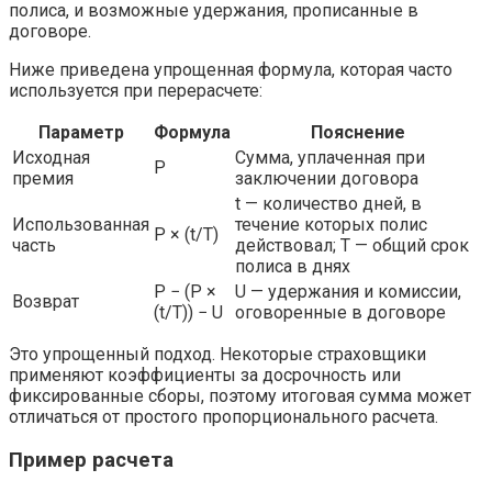
полиса, и возможные удержания, прописанные в
договоре.
Ниже приведена упрощенная формула, которая часто
используется при перерасчете:
Параметр
Формула
Пояснение
Исходная
Сумма, уплаченная при
P
премия
заключении договора
t — количество дней, в
Использованная
течение которых полис
P × (t/Т)
часть
действовал; Т — общий срок
полиса в днях
P − (P ×
U — удержания и комиссии,
Возврат
(t/Т)) − U
оговоренные в договоре
Это упрощенный подход. Некоторые страховщики
применяют коэффициенты за досрочность или
фиксированные сборы, поэтому итоговая сумма может
отличаться от простого пропорционального расчета.
Пример расчета