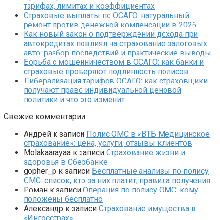
тарифах, лимитах и коэффициентах
Страховые выплаты по ОСАГО: натуральный
ремонт против денежной компенсации в 2026
Как новый закон о подтверждении дохода при
автокредитах повлиял на страхование залоговых
авто: разбор последствий и практические выводы
Борьба с мошенничеством в ОСАГО: как банки и
страховые проверяют подлинность полисов
Либерализация тарифов ОСАГО: как страховщики
получают право индивидуальной ценовой
политики и что это изменит
Свежие комментарии
Андрей
к записи
Полис ОМС в «ВТБ Медицинское
страхование»: цена, услуги, отзывы клиентов
Molakaarayaa
к записи
Страхование жизни и
здоровья в Сбербанке
gopher_p
к записи
Бесплатные анализы по полису
ОМС: список, кто за них платит, правила получения
Роман
к записи
Операция по полису ОМС: кому
положены бесплатно
Александр
к записи
Страхование имущества в
«Ингосстрах»