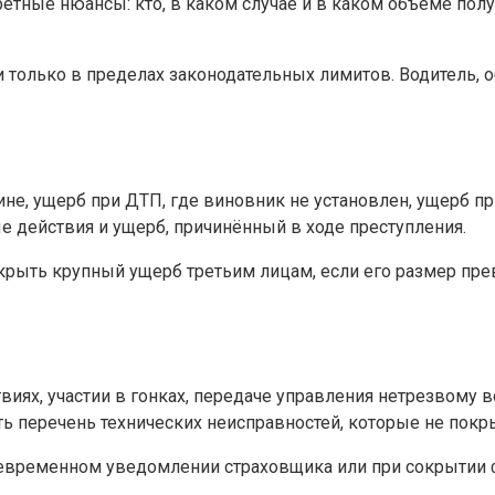
етные нюансы: кто, в каком случае и в каком объёме получ
только в пределах законодательных лимитов. Водитель, о
не, ущерб при ДТП, где виновник не установлен, ущерб п
 действия и ущерб, причинённый в ходе преступления.
крыть крупный ущерб третьим лицам, если его размер пр
х, участии в гонках, передаче управления нетрезвому во
ть перечень технических неисправностей, которые не покр
оевременном уведомлении страховщика или при сокрытии ф