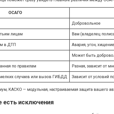
ОСАГО
Добровольное
тьим лицам
Вам (владелец полиса
ам в ДТП
Авария, угон, хищени
Может быть добровол
анная по правилам
Разная, зависит от м
 мелких случаев или вызов ГИБДД
Зависит от условий по
ум, КАСКО — модульная, настраиваемая защита вашего авт
е есть исключения