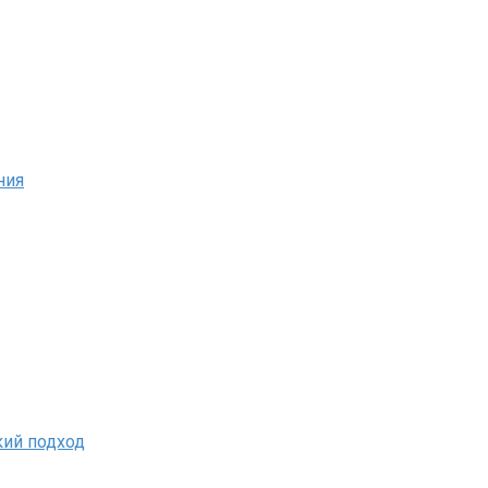
ния
кий подход