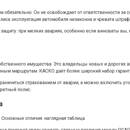
м обязательно. Он не освобождает от ответственности за
олиса эксплуатация автомобиля незаконна и чревата штраф
ащиту: при мелких авариях, особенно если виноваты вы, 
ственного имущества. Это владельцы новых и дорогих авто
анным маршрутам. КАСКО даёт более широкий набор гарант
аничиться страхованием от аварии, а можно включить уго
кретный полис.
а
ица поможет сразу увидеть главные различия между ОСАГ